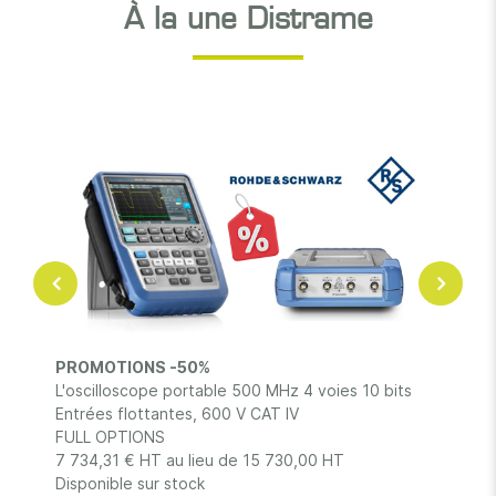
À la une Distrame
G
L
s
é
t
s
d
m
PROMOTIONS -50%
de
L'oscilloscope portable 500 MHz 4 voies 10 bits
Entrées flottantes, 600 V CAT IV
FULL OPTIONS
7 734,31 € HT au lieu de 15 730,00 HT
Disponible sur stock