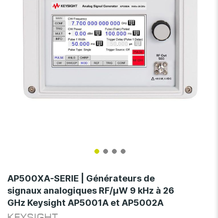
gallery
Skip
to
AP500XA-SERIE | Générateurs de
the
signaux analogiques RF/µW 9 kHz à 26
beginning
GHz Keysight AP5001A et AP5002A
of
the