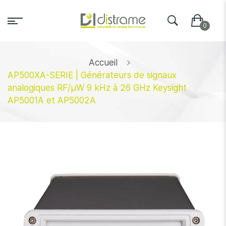
Accueil
AP500XA-SERIE | Générateurs de signaux
analogiques RF/µW 9 kHz à 26 GHz Keysight
AP5001A et AP5002A
Skip
to
the
end
of
the
images