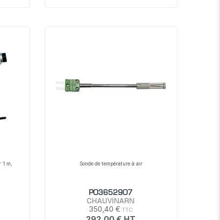
r 1 m,
Sonde de température à air
P03652907
CHAUVINARN
350,40 €
292,00 €