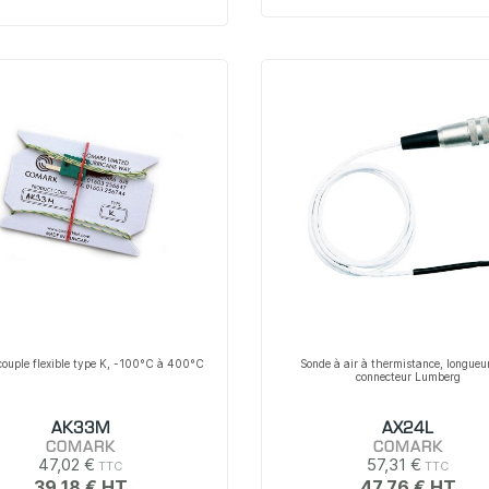
ouple flexible type K, -100°C à 400°C
Sonde à air à thermistance, longueu
connecteur Lumberg
AK33M
AX24L
COMARK
COMARK
47,02 €
57,31 €
39,18 €
47,76 €