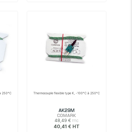
 à 250°C
Thermocouple flexible type K, -100°C à 250°C
AK29M
COMARK
48,49 €
40,41 €