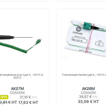
de température à air type K, -100°C à
Thermocouple flexible type K, -100°C
250°C
AK27M
AK28M
COMARK
COMARK
39,67 €
21,16 €
-81%
33,06 €
0,61 €
17,63 €