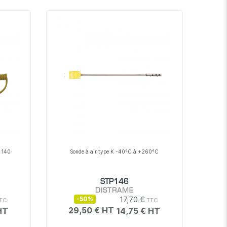
décroissant
P 140
Sonde à air type K -40°C à +260°C
STP146
DISTRAME
17,70 €
-50%
29,50 €
14,75 €