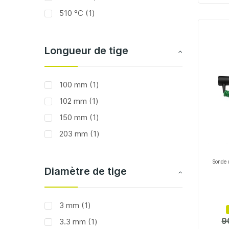
article
510 °C
1
Longueur de tige
article
100 mm
1
article
102 mm
1
article
150 mm
1
article
203 mm
1
Sonde 
Diamètre de tige
article
3 mm
1
9
article
3.3 mm
1