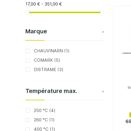
17,00 €
-
351,00 €
Marque
article
CHAUVINARN
1
articles
COMARK
5
articles
DISTRAME
3
So
Température max.
articles
250 °C
4
article
260 °C
1
65
article
400 °C
1