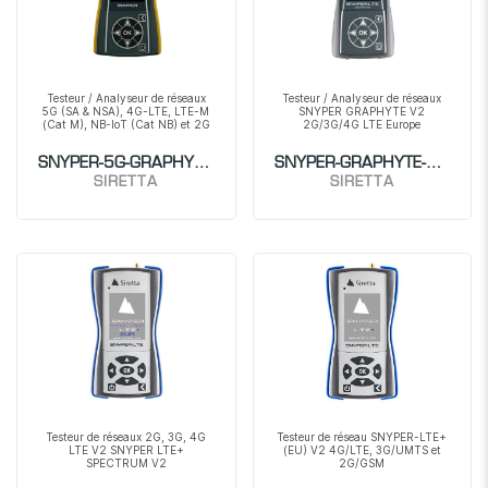
Testeur / Analyseur de réseaux
Testeur / Analyseur de réseaux
5G (SA & NSA), 4G-LTE, LTE-M
SNYPER GRAPHYTE V2
(Cat M), NB-IoT (Cat NB) et 2G
2G/3G/4G LTE Europe
SNYPER-5G-GRAPHYTE-G
SNYPER-GRAPHYTE-V2EU
SIRETTA
SIRETTA
Testeur de réseaux 2G, 3G, 4G
Testeur de réseau SNYPER-LTE+
LTE V2 SNYPER LTE+
(EU) V2 4G/LTE, 3G/UMTS et
SPECTRUM V2
2G/GSM