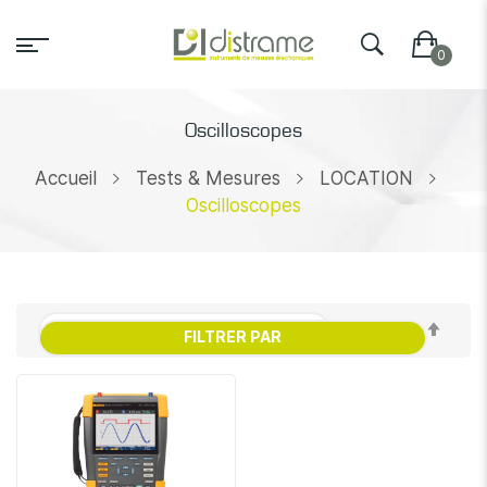
Oscilloscopes
Accueil
Tests & Mesures
LOCATION
Oscilloscopes
Par
FILTRER PAR
ordr
décr