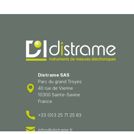
Distrame SAS
Parc du grand Troyes
40 rue de Vienne
10300 Sainte-Savine
France
+33 (0)3 25 71 25 83
infos@distrame.fr