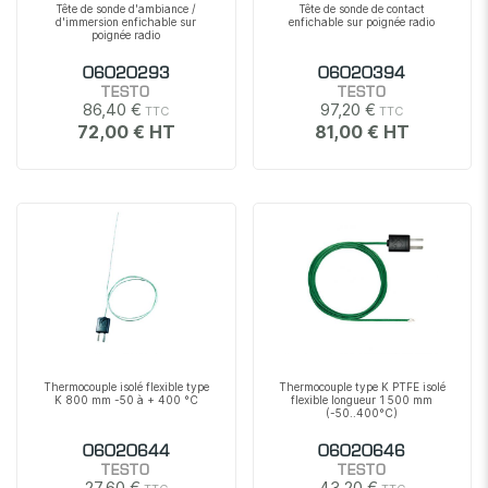
Tête de sonde d'ambiance /
Tête de sonde de contact
d'immersion enfichable sur
enfichable sur poignée radio
poignée radio
06020293
06020394
TESTO
TESTO
86,40 €
97,20 €
72,00 €
81,00 €
Thermocouple isolé flexible type
Thermocouple type K PTFE isolé
K 800 mm -50 à + 400 °C
flexible longueur 1 500 mm
(-50..400°C)
06020644
06020646
TESTO
TESTO
27,60 €
43,20 €