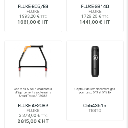
FLUKE-805/ES
FLUKE-SB140
FLUKE
FLUKE
1 993,20 €
1 729,20 €
1 661,00 €
1 441,00 €
Cadre en A pour localisateur
Capteur de remplacement gaz
d'équipements souterrains
pour testo 513 et 515 Ex
SmartTrace AF2082
FLUKE-AF2082
05543515
FLUKE
TESTO
3 378,00 €
2 815,00 €