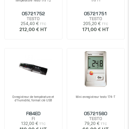
température Testo 175 T2
175 T1
05721752
05721751
TESTO
TESTO
254,40 €
205,20 €
212,00 €
171,00 €
Enregistreur de température et
Mini enregistreur testo 174-T
d'humidité, format clé USB
FI84ED
05721560
FI
TESTO
132,00 €
79,20 €