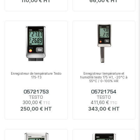
110,00 €
66,00 €
Enregistreur de température Testo
Enregistreur température et
175-T3
humidité testo 175 H1, -20°C à
55°C / 0-100% HR
05721753
05721754
TESTO
TESTO
300,00 €
411,60 €
250,00 €
343,00 €