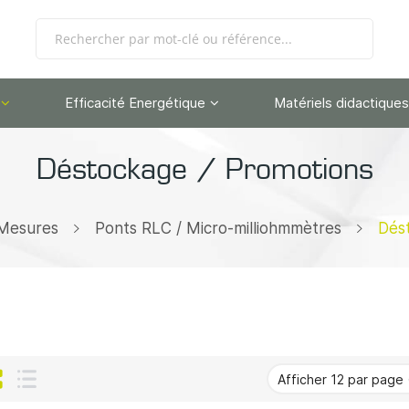
Efficacité Energétique
Matériels didactiques
Déstockage / Promotions
 Mesures
Ponts RLC / Micro-milliohmmètres
Dés
Grille
Liste