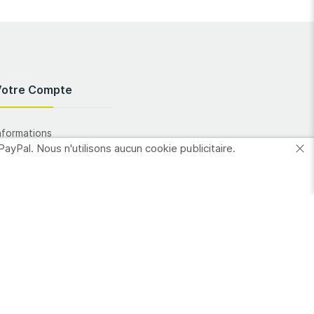
Votre Compte
nformations
PayPal. Nous n'utilisons aucun cookie publicitaire.
ersonnelles
Commandes
dresses
es favoris