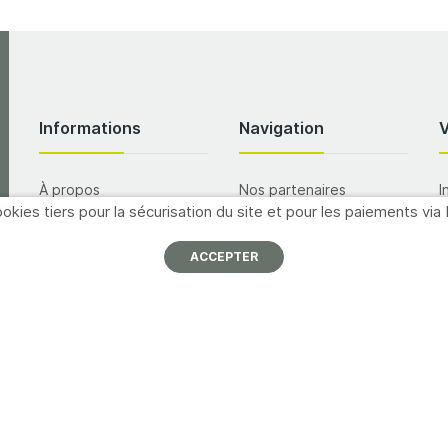
Informations
Navigation
À propos
Nos partenaires
I
okies tiers pour la sécurisation du site et pour les paiements via 
p
Nous contacter
Promotions
Mentions légales
Catalogues
ACCEPTER
A
Conditions générales de
Formations
vente
M
Inscription newsletter
Offres d'emploi