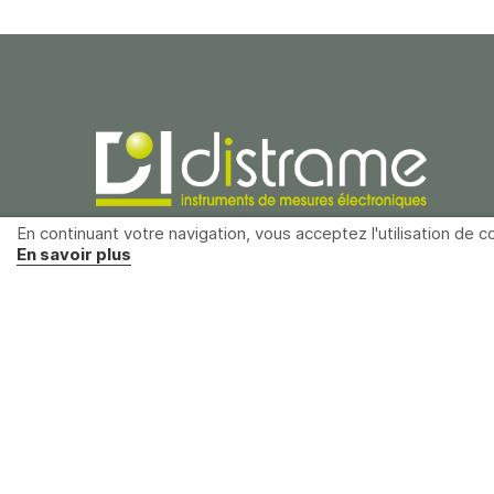
En continuant votre navigation, vous acceptez l'utilisation de co
En savoir plus
Distrame SAS
Parc du grand Troyes
40 rue de Vienne
10300 Sainte-Savine
France
+33 (0)3 25 71 25 83
infos@distrame.fr