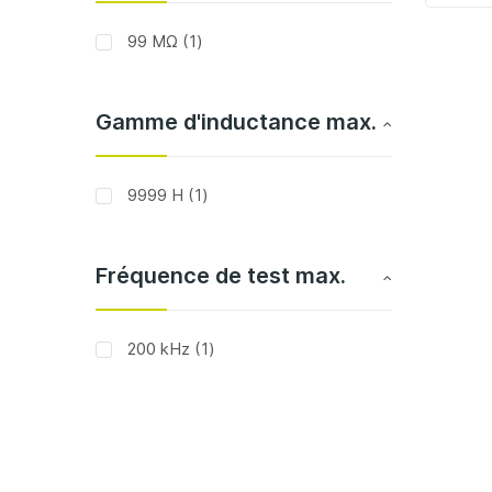
article
99 MΩ
1
Gamme d'inductance max.
article
9999 H
1
Fréquence de test max.
article
200 kHz
1