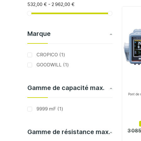
532,00 €
-
2 962,00 €
Marque
article
CROPICO
1
article
GOODWILL
1
Gamme de capacité max.
Pont de
article
9999 mF
1
3 085
Gamme de résistance max.