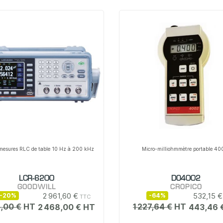
 mesures RLC de table 10 Hz à 200 kHz
Micro-milliohmmètre portable 40
LCR-6200
DO4002
GOODWILL
CROPICO
2 961,60 €
532,15 €
-20%
-64%
,00 €
1 227,64 €
2 468,00 €
443,46 