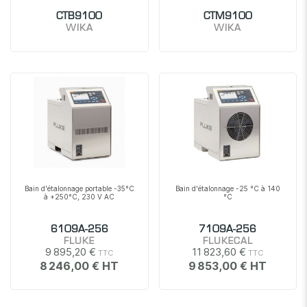
CTB9100
CTM9100
WIKA
WIKA
Bain d'étalonnage portable -35°C
Bain d'étalonnage -25 °C à 140
à +250°C, 230 V AC
°C
6109A-256
7109A-256
FLUKE
FLUKECAL
9 895,20 €
11 823,60 €
8 246,00 €
9 853,00 €