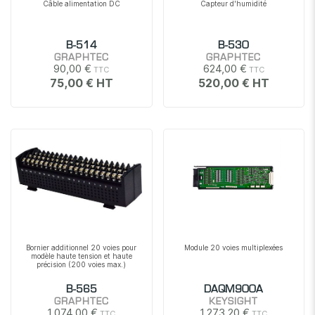
Câble alimentation DC
Capteur d'humidité
B-514
B-530
GRAPHTEC
GRAPHTEC
90,00 €
624,00 €
75,00 €
520,00 €
Bornier additionnel 20 voies pour
Module 20 voies multiplexées
modèle haute tension et haute
précision (200 voies max.)
B-565
DAQM900A
GRAPHTEC
KEYSIGHT
1 074,00 €
1 273,20 €