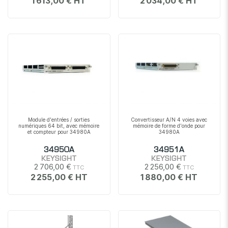
1 613,00 €
2 034,00 €
Module d'entrées / sorties
Convertisseur A/N 4 voies avec
numériques 64 bit, avec mémoire
mémoire de forme d'onde pour
et compteur pour 34980A
34980A
34950A
34951A
KEYSIGHT
KEYSIGHT
2 706,00 €
2 256,00 €
2 255,00 €
1 880,00 €