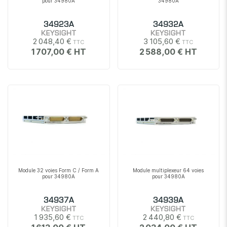
pour 34980A
34980A
34923A
34932A
KEYSIGHT
KEYSIGHT
2 048,40 €
3 105,60 €
1 707,00 €
2 588,00 €
Module 32 voies Form C / Form A
Module multiplexeur 64 voies
pour 34980A
pour 34980A
34937A
34939A
KEYSIGHT
KEYSIGHT
1 935,60 €
2 440,80 €