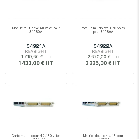
Module multiplexé 40 voies pour
Module multiplexeur 70 voies
34980A
pour 34980A
34921A
34922A
KEYSIGHT
KEYSIGHT
1 719,60 €
2 670,00 €
1 433,00 €
2 225,00 €
Carte multiplexeur 40 / 80 voies
Matrice double 4 x 16 pour