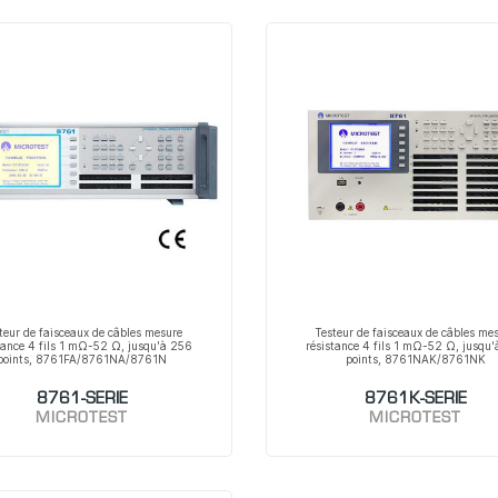
teur de faisceaux de câbles mesure
Testeur de faisceaux de câbles me
tance 4 fils 1 mΩ-52 Ω, jusqu'à 256
résistance 4 fils 1 mΩ-52 Ω, jusqu'
points, 8761FA/8761NA/8761N
points, 8761NAK/8761NK
8761-SERIE
8761K-SERIE
MICROTEST
MICROTEST