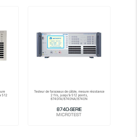
décroissant
sure
Testeur de faisceaux de câble, mesure résistance
à 512
2 fils, jusqu'à 512 points,
8740FA/8740NA/8740N
8740-SERIE
MICROTEST