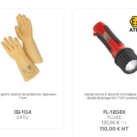
 gants isolants de protection, épaisseur
Lampe torche à sécurité intrinsèqu
1 mm
double éclairage fort (120 lumens
CG-10-X
FL-120-EX
CATU
FLUKE
132,00 €
110,00 €