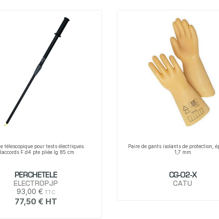
e télescopique pour tests électriques.
Paire de gants isolants de protection, 
Raccords F.d4 pte pliée lg 85 cm
1,7 mm
PERCHETELE
CG-02-X
ELECTROPJP
CATU
93,00 €
77,50 €