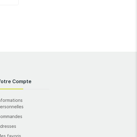
Votre Compte
nformations
ersonnelles
Commandes
dresses
es favoris