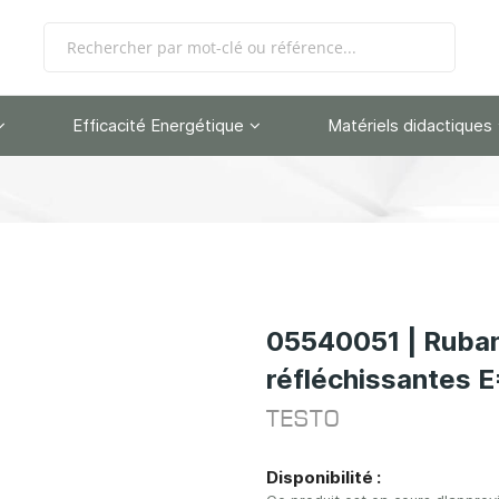
Efficacité Energétique
Matériels didactiques
05540051 | Ruban
réfléchissantes 
TESTO
Disponibilité :