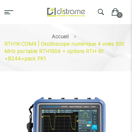
Accueil
RTH1K-COM4 | Oscilloscope numérique 4 voies 500
MHz portable RTH1004 + options RTH-B1
+B244+pack PK1
Skip
to
the
end
of
the
images