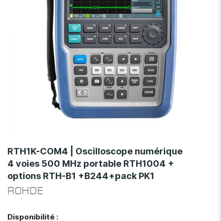
gallery
Skip
to
RTH1K-COM4 | Oscilloscope numérique
the
4 voies 500 MHz portable RTH1004 +
beginning
options RTH-B1 +B244+pack PK1
of
the
ROHDE
images
gallery
Disponibilité :