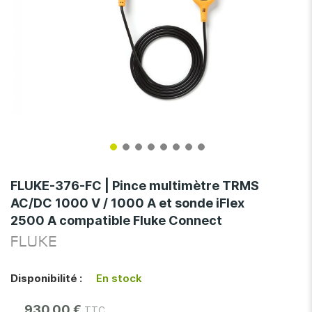
Skip
to
FLUKE-376-FC | Pince multimètre TRMS
the
AC/DC 1000 V / 1000 A et sonde iFlex
beginning
2500 A compatible Fluke Connect
of
the
FLUKE
images
gallery
Disponibilité :
En stock
930,00 €