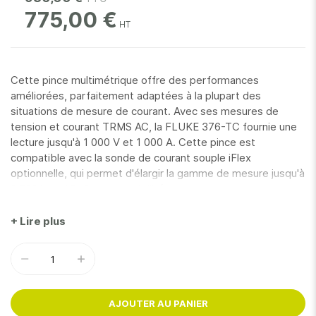
775,00 €
Cette pince multimétrique offre des performances
améliorées, parfaitement adaptées à la plupart des
situations de mesure de courant. Avec ses mesures de
tension et courant TRMS AC, la FLUKE 376-TC fournie une
lecture jusqu'à 1 000 V et 1 000 A. Cette pince est
compatible avec la sonde de courant souple iFlex
optionnelle, qui permet d'élargir la gamme de mesure jusqu'à
2 500A en AC. Cette possibilité apporte une souplesse
supplémentaire, mais également la possibilité de travailler
dans des endroits encombrés ou autour de conducteurs de
+ Lire plus
grandes tailles. D'autre part, cette pince autorise les
mesures de courant de démarrage, propose un filtre passe-
bas et dispose de la communication Fluke Connect.
AJOUTER AU PANIER