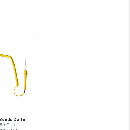
STP161 | Sonde De Température De Pénétration Type K, -40°C À 510°C
80 €