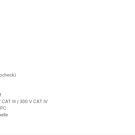
tocheck)
f
 CAT III / 300 V CAT IV
HPC
elle