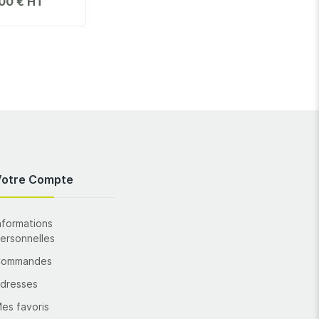
00 €
Votre Compte
nformations
ersonnelles
Commandes
dresses
es favoris