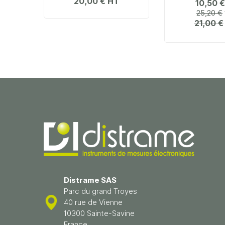
20,00 €
10,50 €
25,20 €
21,00 €
Distrame SAS
Parc du grand Troyes
40 rue de Vienne
10300 Sainte-Savine
France