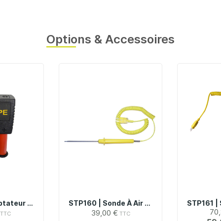
Options & Accessoires
DP26-A | Adaptateur De Mesure Pour Thermocouple Type K
STP160 | Sonde À Air Type K -40°C À +510°C
70,
39,00 €