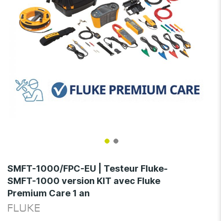
Skip
to
SMFT-1000/FPC-EU | Testeur Fluke-
the
SMFT-1000 version KIT avec Fluke
beginning
Premium Care 1 an
of
the
FLUKE
images