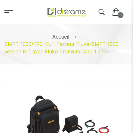
Accueil
SMFT-1000/FPC-EU | Testeur Fluke-SMFT-1000
version KIT avec Fluke Premium Care 1 an
Skip
to
the
end
of
the
images
gallery