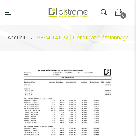
Accueil
PE-MIT410/2 | Certificat d'étalonnage
Skip
to
the
end
of
the
images
gallery