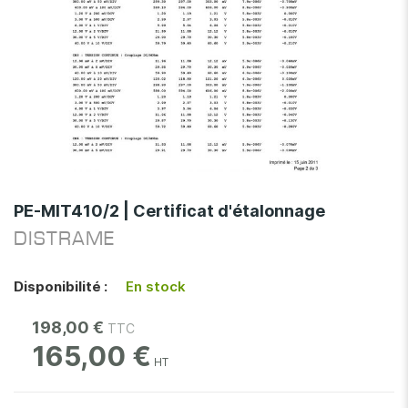
Skip
to
PE-MIT410/2 | Certificat d'étalonnage
the
DISTRAME
beginning
of
the
Disponibilité :
En stock
images
gallery
198,00 €
165,00 €