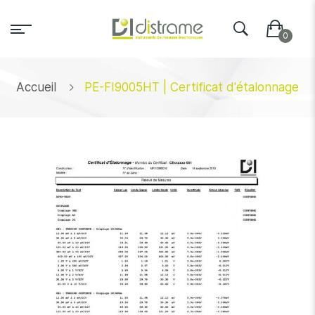
Accueil
PE-FI9005HT | Certificat d'étalonnage
Skip
to
the
end
of
the
images
gallery