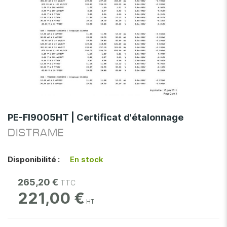
Skip
to
PE-FI9005HT | Certificat d'étalonnage
the
DISTRAME
beginning
of
the
Disponibilité :
En stock
images
gallery
265,20 €
221,00 €