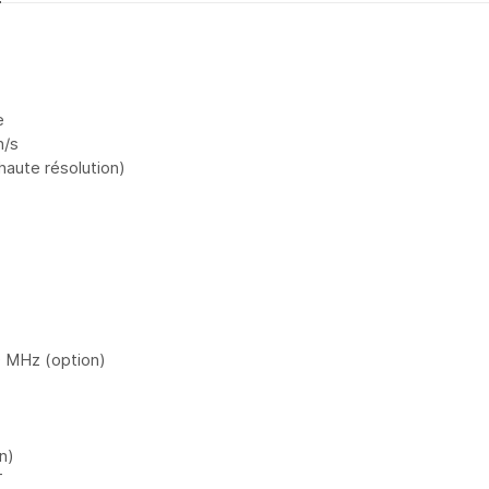
e
h/s
 haute résolution)
0 MHz (option)
n)
T