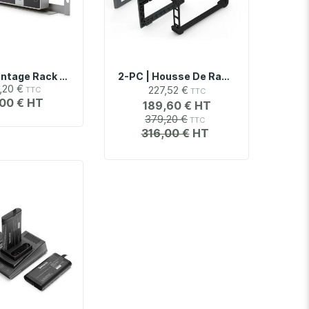
2-RK | Montage Rack Pour Oscilloscopes Tektronix Série MSO2
2-PC | Housse De Rangement Avec Étui De Protection Pour Oscilloscopes Tektronix Série MSO2
,20 €
227,52 €
,00 €
189,60 €
379,20 €
316,00 €