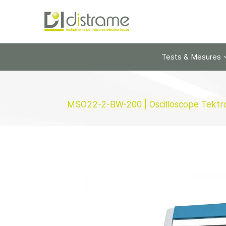
Tests & Mesures
MSO22-2-BW-200 | Oscilloscope Tektroni
Skip
to
the
end
of