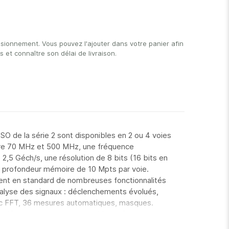
isionnement. Vous pouvez l'ajouter dans votre panier afin
et connaître son délai de livraison.
SO de la série 2 sont disponibles en 2 ou 4 voies
re 70 MHz et 500 MHz, une fréquence
2,5 Géch/s, une résolution de 8 bits (16 bits en
e profondeur mémoire de 10 Mpts par voie.
sent en standard de nombreuses fonctionnalités
l'analyse des signaux : déclenchements évolués,
c FFT, 36 mesures automatiques, masques.
pléter la panoplie d'outils : 16 entrées logiques
ateur de fonctions arbitraires 50 MHz, un