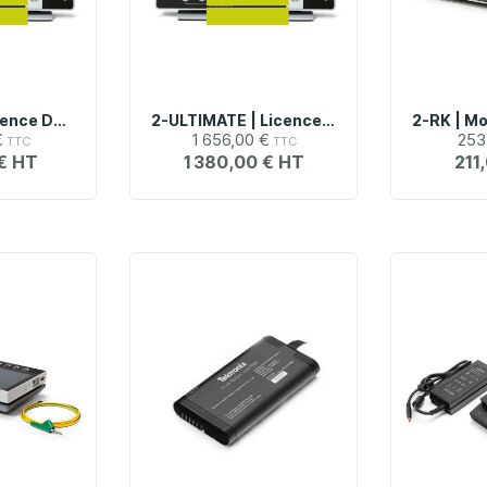
2-SERIAL | Licence De Prise En Charge Des Protocoles Séries (I2C, SPI, UART, CAN, CAN-FD, SENT, LIN) Tektronix Série MSO2
2-ULTIMATE | Licence Pack Ultimate (2-SOURCE + 2-SERIAL) Pour Oscilloscopes Tektronix Série MSO2
€
1 656,00 €
253
€
1 380,00 €
211