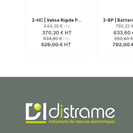
2-HC | Valise Rigide Pour Oscilloscopes Tektronix Série MSO2
444,36 €
760,32 
370,30 €
633,60 
634,80 €
950,40 
529,00 €
792,00 