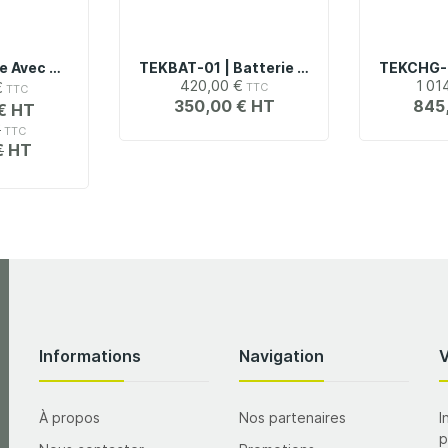
2-BP | Batterie Avec 2 Emplacements + Une Batterie Pour Oscilloscopes Tektronix MSO Série 2
TEKBAT-01 | Batterie De Rechange Supplémentaire Pour Oscilloscopes Tektronix MSO Série 2
420,00 €
1 01
€
350,00 €
845
€
€
€
Informations
Navigation
À propos
Nos partenaires
I
p