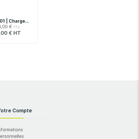
TEKCHG-01 | Chargeur De Batterie Pour TEKBAT-01, Oscilloscopes Tektronix MSO Série 2
4,00 €
,00 €
Votre Compte
nformations
ersonnelles