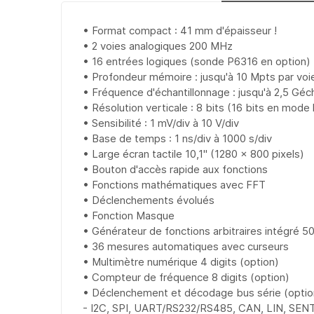
• Format compact : 41 mm d'épaisseur !
• 2 voies analogiques 200 MHz
• 16 entrées logiques (sonde P6316 en option)
• Profondeur mémoire : jusqu'à 10 Mpts par voi
• Fréquence d'échantillonnage : jusqu'à 2,5 Géc
• Résolution verticale : 8 bits (16 bits en mode
• Sensibilité : 1 mV/div à 10 V/div
• Base de temps : 1 ns/div à 1000 s/div
• Large écran tactile 10,1'' (1280 x 800 pixels)
• Bouton d'accès rapide aux fonctions
• Fonctions mathématiques avec FFT
• Déclenchements évolués
• Fonction Masque
• Générateur de fonctions arbitraires intégré 5
• 36 mesures automatiques avec curseurs
• Multimètre numérique 4 digits (option)
• Compteur de fréquence 8 digits (option)
• Déclenchement et décodage bus série (optio
- I2C, SPI, UART/RS232/RS485, CAN, LIN, SEN