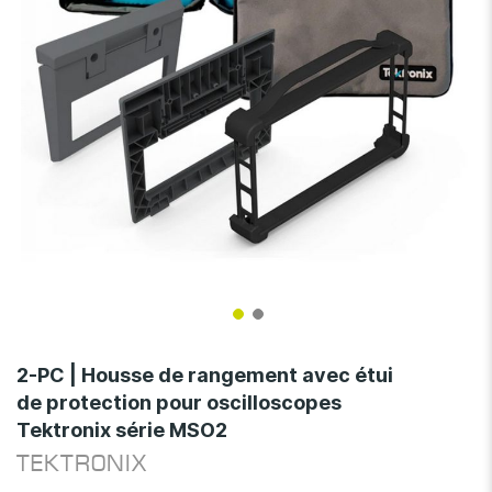
Skip
to
2-PC | Housse de rangement avec étui
the
de protection pour oscilloscopes
beginning
Tektronix série MSO2
of
the
TEKTRONIX
images