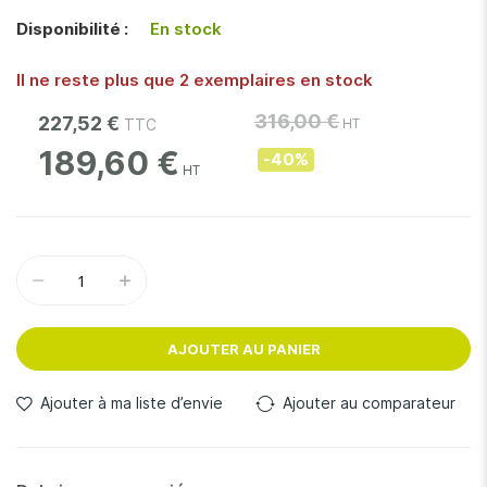
gallery
Disponibilité :
En stock
Il ne reste plus que 2 exemplaires en stock
316,00 €
227,52 €
189,60 €
-40%
AJOUTER AU PANIER
Ajouter à ma liste d’envie
Ajouter au comparateur