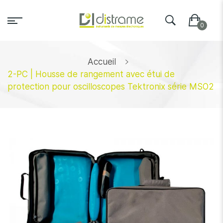
Accueil
2-PC | Housse de rangement avec étui de
protection pour oscilloscopes Tektronix série MSO2
Skip
to
the
end
of
the
images
gallery