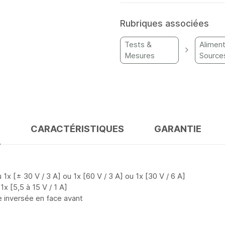
Rubriques associées
Tests &
Aliment
Mesures
Source
S
CARACTÉRISTIQUES
GARANTIE
1x [± 30 V / 3 A] ou 1x [60 V / 3 A] ou 1x [30 V / 6 A]
1x [5,5 à 15 V / 1 A]
e inversée en face avant