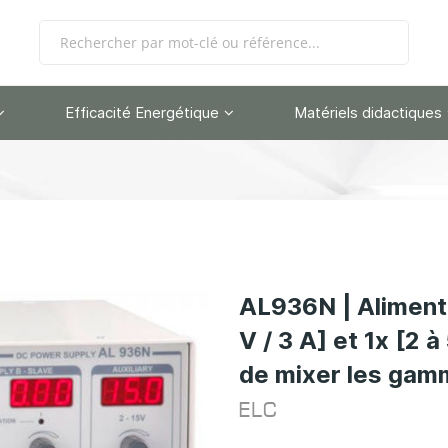
Efficacité Energétique
Matériels didactiques
AL936N | Alimenta
V / 3 A] et 1x [2 à
de mixer les gam
ELC