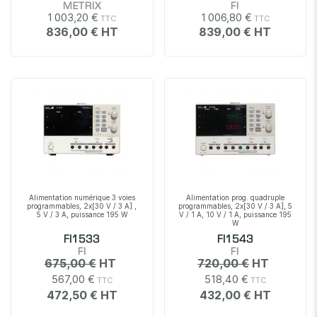
METRIX
FI
1 003,20 €
1 006,80 €
836,00 €
839,00 €
Alimentation numérique 3 voies
Alimentation prog. quadruple
programmables, 2x[30 V / 3 A] ,
programmables, 2x[30 V / 3 A], 5
5 V / 3 A, puissance 195 W
V / 1 A, 10 V / 1 A, puissance 195
W
FI1533
FI1543
FI
FI
675,00 €
720,00 €
567,00 €
518,40 €
472,50 €
432,00 €