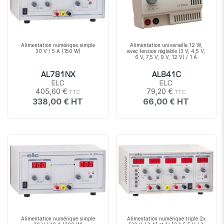
Alimentation numérique simple
Alimentation universelle 12 W,
30 V / 5 A (150 W)
avec tension réglable (3 V, 4,5 V,
6 V, 7,5 V, 9 V, 12 V) / 1 A
AL781NX
AL841C
ELC
ELC
405,60 €
79,20 €
338,00 €
66,00 €
Alimentation numérique simple
Alimentation numérique triple 2x