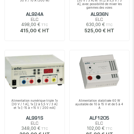
30 V / 10 A (300 W)
[30 V / 3 A] et 1x [2 à 5,5 V / 3
A], avec possibilité de mixer les
gammes des voies
AL924A
AL936N
ELC
ELC
498,00 €
630,00 €
415,00 €
525,00 €
Alimentation numérique triple 1x
Alimentation stabilisée 60 W
[30 V / 1 A], 1x [2 à 5,5 V / 3 A]
ajustable de 10 à 15 V et de 5 à 4
et 1x [-15 à +15 V / 200 mA]
A
AL991S
ALF1205
ELC
ELC
348,00 €
102,00 €