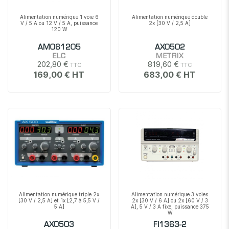
Alimentation numérique 1 voie 6
Alimentation numérique double
V / 5 A ou 12 V / 5 A, puissance
2x [30 V / 2,5 A]
120 W
AM061205
AX0502
ELC
METRIX
202,80 €
819,60 €
169,00 €
683,00 €
Alimentation numérique triple 2x
Alimentation numérique 3 voies
[30 V / 2,5 A] et 1x [2,7 à 5,5 V /
2x [30 V / 6 A] ou 2x [60 V / 3
5 A]
A], 5 V / 3 A fixe, puissance 375
W
AX0503
FI1363-2