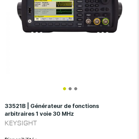
Skip
to
33521B | Générateur de fonctions
the
arbitraires 1 voie 30 MHz
beginning
of
KEYSIGHT
the
images