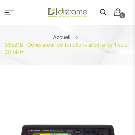
Accueil
33521B | Générateur de fonctions arbitraires 1 voie
30 MHz
Skip
to
the
end
of
the
images
gallery