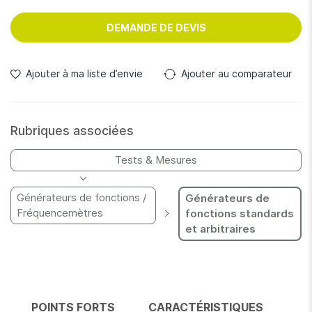
la mémoire. Avec une gigue 12 fois meilleure que les autres
instruments de cette catégorie, le 33521B offre une
DEMANDE DE DEVIS
stabilité de front incomparable.
Ajouter à ma liste d’envie
Ajouter au comparateur
Rubriques associées
Tests & Mesures
Générateurs de fonctions /
Générateurs de
Fréquencemètres
fonctions standards
et arbitraires
POINTS FORTS
CARACTÉRISTIQUES