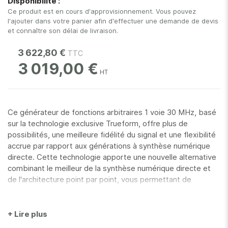
Disponibilité :
gallery
Ce produit est en cours d'approvisionnement. Vous pouvez
l'ajouter dans votre panier afin d'effectuer une demande de devis
et connaître son délai de livraison.
3 622,80 €
3 019,00 €
Ce générateur de fonctions arbitraires 1 voie 30 MHz, basé
sur la technologie exclusive Trueform, offre plus de
possibilités, une meilleure fidélité du signal et une flexibilité
accrue par rapport aux générations à synthèse numérique
directe. Cette technologie apporte une nouvelle alternative
combinant le meilleur de la synthèse numérique directe et
de l'architecture point par point, vous permettant de
bénéficier des deux sans avoir de limites. Le séquencement
des signaux permet au 33521B de créer des configurations
multiples, avec plusieurs segments communs, et d'exploiter
+ Lire plus
des signaux longs et complexes en réduisant l'utilisation de