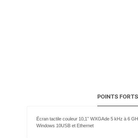
to
the
beginning
of
the
images
gallery
POINTS FORT
Écran tactile couleur 10,1'' WXGAde 5 kHz à 6 
Windows 10USB et Ethernet