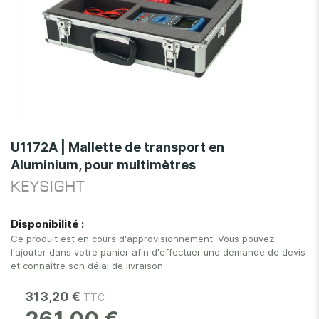
Skip
to
U1172A | Mallette de transport en
the
Aluminium, pour multimètres
beginning
of
KEYSIGHT
the
images
Disponibilité :
gallery
Ce produit est en cours d'approvisionnement. Vous pouvez
l'ajouter dans votre panier afin d'effectuer une demande de devis
et connaître son délai de livraison.
313,20 €