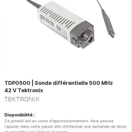
Skip
to
TDP0500 | Sonde différentielle 500 MHz
the
42 V Tektronix
beginning
of
TEKTRONIX
the
images
Disponibilité :
gallery
Ce produit est en cours d'approvisionnement. Vous pouvez
l'ajouter dans votre panier afin d'effectuer une demande de devis