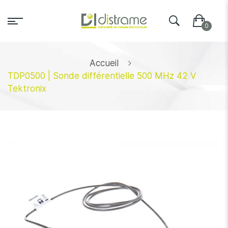
Accueil
TDP0500 | Sonde différentielle 500 MHz 42 V
Tektronix
Skip
to
the
end
of
the
images
gallery