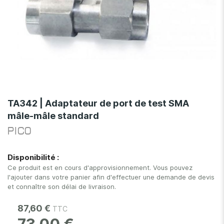
Skip
to
TA342 | Adaptateur de port de test SMA
the
mâle-mâle standard
beginning
of
PICO
the
images
Disponibilité :
gallery
Ce produit est en cours d'approvisionnement. Vous pouvez
l'ajouter dans votre panier afin d'effectuer une demande de devis
et connaître son délai de livraison.
87,60 €