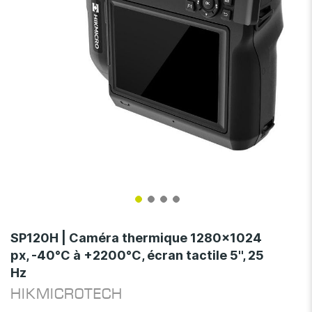
Skip
to
SP120H | Caméra thermique 1280x1024
the
px, -40°C à +2200°C, écran tactile 5'', 25
beginning
Hz
of
the
HIKMICROTECH
images