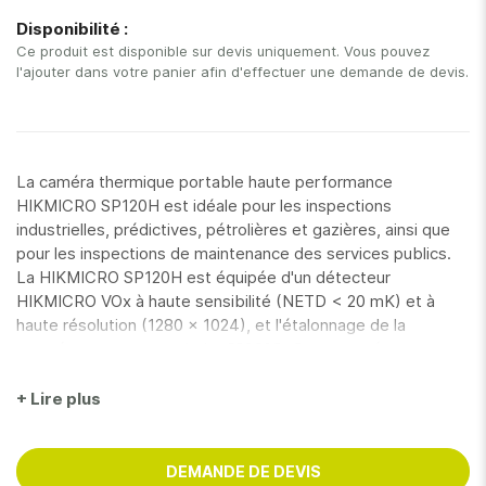
gallery
Disponibilité :
Ce produit est disponible sur devis uniquement. Vous pouvez
l'ajouter dans votre panier afin d'effectuer une demande de devis.
La caméra thermique portable haute performance
HIKMICRO SP120H est idéale pour les inspections
industrielles, prédictives, pétrolières et gazières, ainsi que
pour les inspections de maintenance des services publics.
La HIKMICRO SP120H est équipée d'un détecteur
HIKMICRO VOx à haute sensibilité (NETD < 20 mK) et à
haute résolution (1280 x 1024), et l'étalonnage de la
température peut atteindre 2200°C. Cette caméra
thermique flexible et ergonomique est dotée d'un viseur
électronique et d'un objectif pivotant à 180°, ce qui facilite
+ Lire plus
les inspections extérieures de longue durée. Des fonctions
avancées permettent aux professionnels de l'imagerie
thermique d'inspecter facilement les équipements et de
DEMANDE DE DEVIS