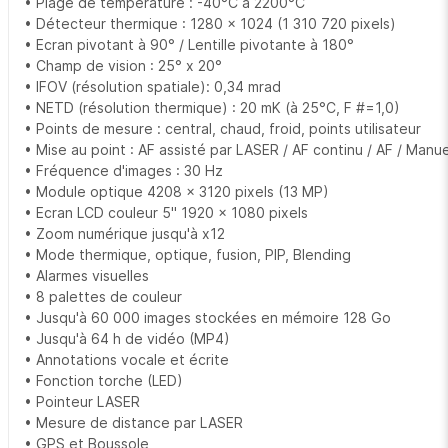
• Plage de température : -40°C à 2200°C
• Détecteur thermique : 1280 x 1024 (1 310 720 pixels)
• Ecran pivotant à 90° / Lentille pivotante à 180°
• Champ de vision : 25° x 20°
• IFOV (résolution spatiale): 0,34 mrad
• NETD (résolution thermique) : 20 mK (à 25°C, F #=1,0)
• Points de mesure : central, chaud, froid, points utilisateur
• Mise au point : AF assisté par LASER / AF continu / AF / Manuel
• Fréquence d'images : 30 Hz
• Module optique 4208 x 3120 pixels (13 MP)
• Ecran LCD couleur 5'' 1920 x 1080 pixels
• Zoom numérique jusqu'à x12
• Mode thermique, optique, fusion, PIP, Blending
• Alarmes visuelles
• 8 palettes de couleur
• Jusqu'à 60 000 images stockées en mémoire 128 Go
• Jusqu'à 64 h de vidéo (MP4)
• Annotations vocale et écrite
• Fonction torche (LED)
• Pointeur LASER
• Mesure de distance par LASER
• GPS et Boussole