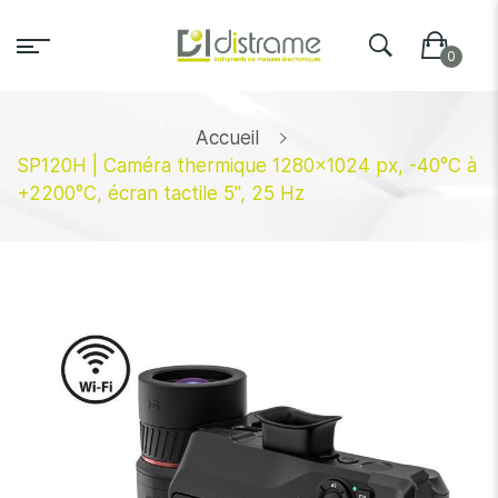
Accueil
SP120H | Caméra thermique 1280x1024 px, -40°C à
+2200°C, écran tactile 5'', 25 Hz
Skip
to
the
end
of
the
images
gallery