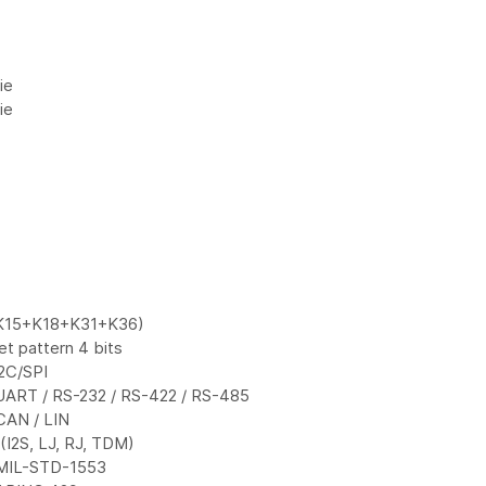
ie
ie
K15+K18+K31+K36)
et pattern 4 bits
2C/SPI
UART / RS-232 / RS-422 / RS-485
CAN / LIN
I2S, LJ, RJ, TDM)
 MIL-STD-1553