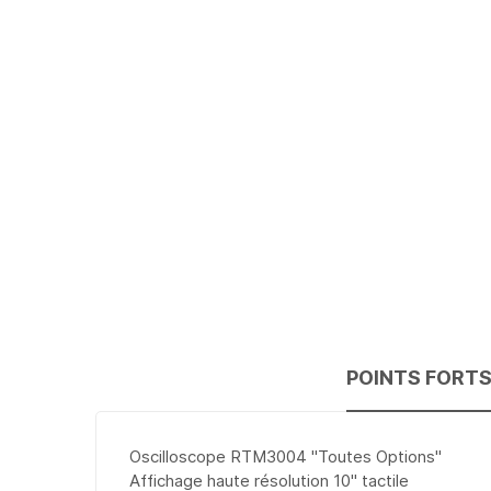
the
beginning
of
the
images
gallery
POINTS FORT
Oscilloscope RTM3004 "Toutes Options"
Affichage haute résolution 10'' tactile