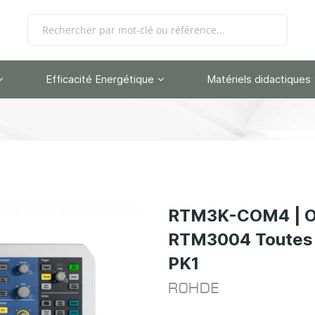
Efficacité Energétique
Matériels didactiques
RTM3K-COM4 | Os
RTM3004 Toutes 
PK1
ROHDE