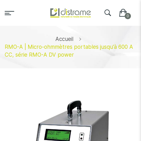
Accueil
RMO-A | Micro-ohmmètres portables jusqu'à 600 A
CC, série RMO-A DV power
Skip
to
the
end
of
the
images
gallery