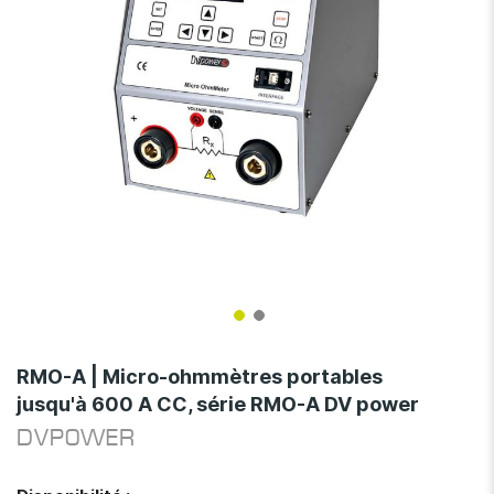
Skip
to
RMO-A | Micro-ohmmètres portables
the
jusqu'à 600 A CC, série RMO-A DV power
beginning
of
DVPOWER
the
images