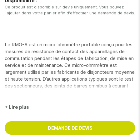
Disponibilité :
gallery
Ce produit est disponible sur devis uniquement. Vous pouvez
l'ajouter dans votre panier afin d'effectuer une demande de devis.
Le RMO-A est un micro-ohmmètre portable conçu pour les
mesures de résistance de contact des appareillages de
commutation pendant les étapes de fabrication, de mise en
service et de maintenance. Ce micro-ohmmètre est
largement utilisé par les fabricants de disjoncteurs moyenne
et haute tension. D’autres applications typiques sont le test
des sectionneurs, des joints de barres omnibus à courant
élevé, des épissures de câbles et de différentes liaisons à
courant élevé. Il mesure avec précision non seulement dans
les environnements d’usine, mais également dans les
+ Lire plus
champs et les sous-stations à haute induction
La série RMO-A contient 6 modèles, évalués de 100 A
DEMANDE DE DEVIS
(RMO100A) à 600 A (RMO600A). Le RMO500A