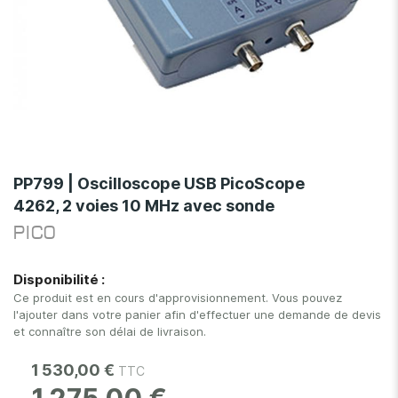
Skip
to
PP799 | Oscilloscope USB PicoScope
the
4262, 2 voies 10 MHz avec sonde
beginning
of
PICO
the
images
Disponibilité :
gallery
Ce produit est en cours d'approvisionnement. Vous pouvez
l'ajouter dans votre panier afin d'effectuer une demande de devis
et connaître son délai de livraison.
1 530,00 €