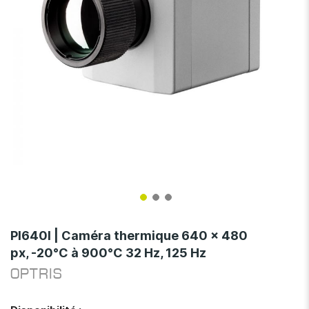
Skip
to
PI640I | Caméra thermique 640 x 480
the
px, -20°C à 900°C 32 Hz, 125 Hz
beginning
of
OPTRIS
the
images