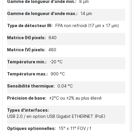
8 µm
14 µm
FPA non refroidi (17 µm x 17 µm)
640
480
-20 °C
900 °C
0.04 °C
±2°C ou ±2% au plus élevé
USB 2.0 / en option USB Gigabit ETHERNET (PoE)
15° x 11° FOV / f