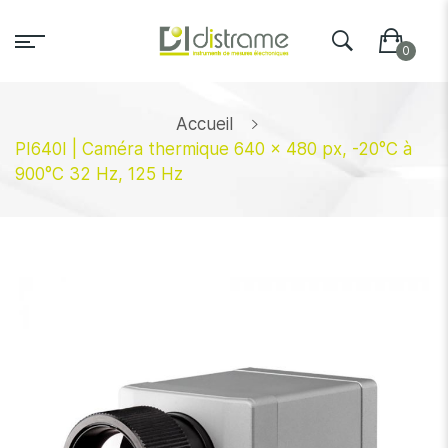
Accueil
PI640I | Caméra thermique 640 x 480 px, -20°C à
900°C 32 Hz, 125 Hz
Skip
to
the
end
of
the
images
gallery