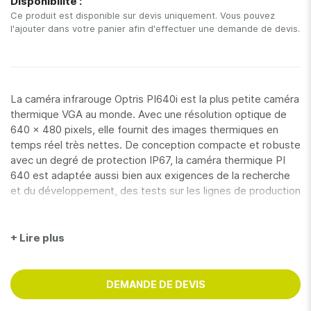
Disponibilité :
gallery
Ce produit est disponible sur devis uniquement. Vous pouvez
l'ajouter dans votre panier afin d'effectuer une demande de devis.
La caméra infrarouge Optris PI640i est la plus petite caméra
thermique VGA au monde. Avec une résolution optique de
640 x 480 pixels, elle fournit des images thermiques en
temps réel très nettes. De conception compacte et robuste
avec un degré de protection IP67, la caméra thermique PI
640 est adaptée aussi bien aux exigences de la recherche
et du développement, des tests sur les lignes de production
que pour des applications de contrôles mobiles avec
l'utilisation d'une tablette en écran de visualisation.
La caméra PI 640i dispose, dans la version standard, d'une
+ Lire plus
plage de température de -20°C à 900°C. En option, celle-ci
peut être étendue également jusqu'à 1 500°C. Grâce à sa
sensibilité thermique (NETD) de 40 mK pour 33° x 25° FOV
DEMANDE DE DEVIS
(F=0,8), la PI640i s'impose dans tous les cas où les