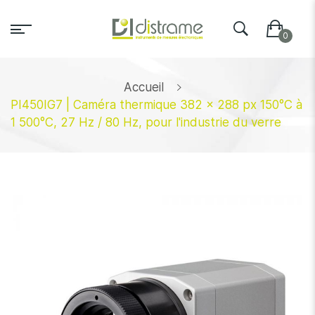
Accueil
PI450IG7 | Caméra thermique 382 x 288 px 150°C à
1 500°C, 27 Hz / 80 Hz, pour l'industrie du verre
Skip
to
the
end
of
the
images
gallery