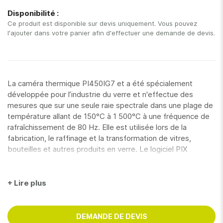
gallery
Disponibilité :
Ce produit est disponible sur devis uniquement. Vous pouvez
l'ajouter dans votre panier afin d'effectuer une demande de devis.
La caméra thermique PI450IG7 et a été spécialement
développée pour l’industrie du verre et n'effectue des
mesures que sur une seule raie spectrale dans une plage de
température allant de 150°C à 1 500°C à une fréquence de
rafraîchissement de 80 Hz. Elle est utilisée lors de la
fabrication, le raffinage et la transformation de vitres,
bouteilles et autres produits en verre. Le logiciel PIX
Connect livré en standard inclut une fonction de balayage
linéaire qui permet de mesurer la distribution de la
température lors du traitement thermique du verre de
+ Lire plus
sécurité trempé entre la zone de chauffage et celle de
refroidissement et si nécessaire, régule de manière
entièrement automatique les éléments de chauffage ou de
DEMANDE DE DEVIS