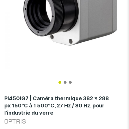
Skip
to
PI450IG7 | Caméra thermique 382 x 288
the
px 150°C à 1 500°C, 27 Hz / 80 Hz, pour
beginning
l'industrie du verre
of
the
OPTRIS
images