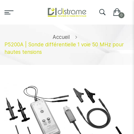
Accueil
P5200A | Sonde différentielle 1 voie 50 MHz pour
hautes tensions
Skip
to
the
end
of
the
images
gallery