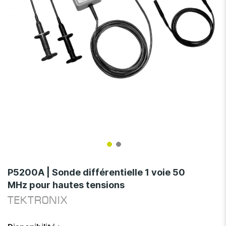
Skip
to
P5200A | Sonde différentielle 1 voie 50
the
MHz pour hautes tensions
beginning
of
TEKTRONIX
the
images