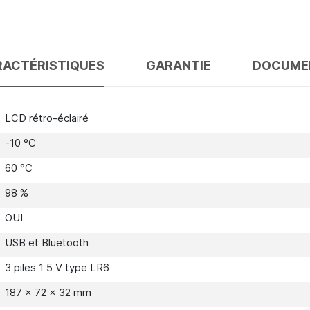
ACTÉRISTIQUES
GARANTIE
DOCUME
LCD rétro-éclairé
-10 °C
60 °C
98 %
OUI
USB et Bluetooth
3 piles 1 5 V type LR6
187 x 72 x 32 mm