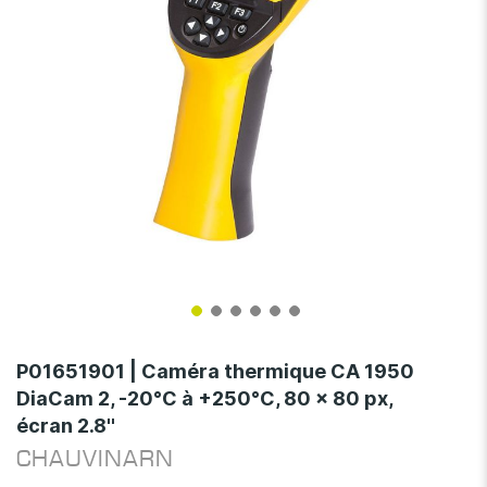
Skip
to
P01651901 | Caméra thermique CA 1950
the
DiaCam 2, -20°C à +250°C, 80 x 80 px,
beginning
écran 2.8''
of
the
CHAUVINARN
images