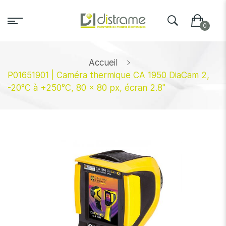
Accueil
P01651901 | Caméra thermique CA 1950 DiaCam 2,
-20°C à +250°C, 80 x 80 px, écran 2.8''
Skip
to
the
end
of
the
images
gallery