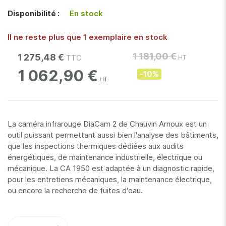
gallery
Disponibilité :
En stock
Il ne reste plus que 1 exemplaire en stock
1 181,00 €
1 275,48 €
1 062,90 €
-10%
La caméra infrarouge DiaCam 2 de Chauvin Arnoux est un
outil puissant permettant aussi bien l'analyse des bâtiments,
que les inspections thermiques dédiées aux audits
énergétiques, de maintenance industrielle, électrique ou
mécanique. La CA 1950 est adaptée à un diagnostic rapide,
pour les entretiens mécaniques, la maintenance électrique,
ou encore la recherche de fuites d'eau.