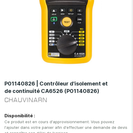
Skip
to
P01140826 | Contrôleur d'isolement et
the
de continuité CA6526 (P01140826)
beginning
of
CHAUVINARN
the
images
Disponibilité :
gallery
Ce produit est en cours d'approvisionnement. Vous pouvez
l'ajouter dans votre panier afin d'effectuer une demande de devis