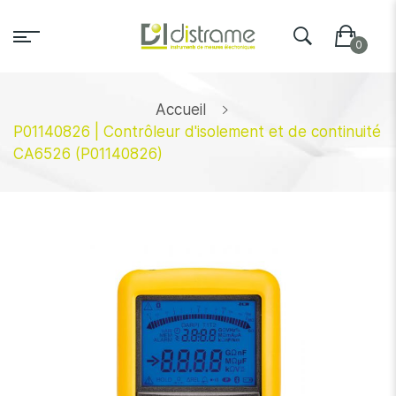
Accueil
P01140826 | Contrôleur d'isolement et de continuité
CA6526 (P01140826)
Skip
to
the
end
of
the
images
gallery