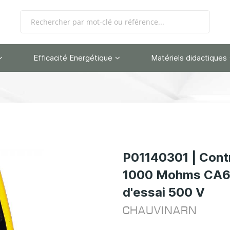
Efficacité Energétique
Matériels didactiques
P01140301 | Contr
1000 Mohms CA65
d'essai 500 V
CHAUVINARN