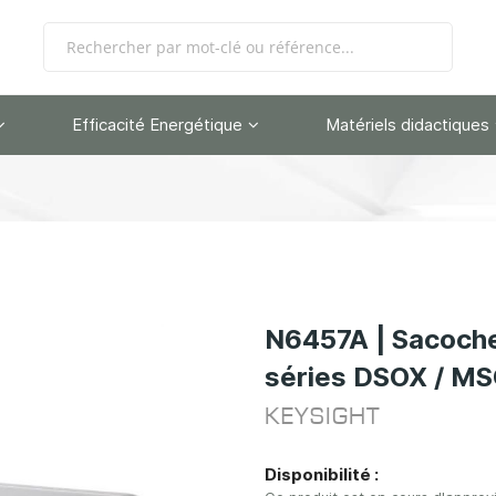
Efficacité Energétique
Matériels didactiques
N6457A | Sacoche
séries DSOX / M
KEYSIGHT
Disponibilité :