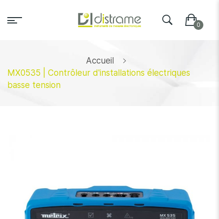
Accueil
MX0535 | Contrôleur d'installations électriques
basse tension
Skip
to
the
end
of
the
images
gallery