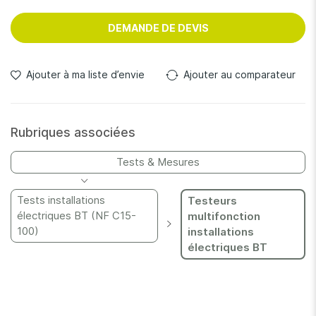
travailler les mains libres : un boîtier aimanté, une sangle tour
de cou, des béquilles solidaires.
DEMANDE DE DEVIS
Ajouter à ma liste d’envie
Ajouter au comparateur
Rubriques associées
Tests & Mesures
Tests installations
Testeurs
électriques BT (NF C15-
multifonction
100)
installations
électriques BT