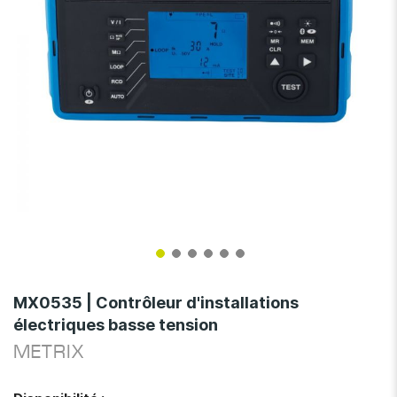
Skip
to
MX0535 | Contrôleur d'installations
the
électriques basse tension
beginning
of
METRIX
the
images