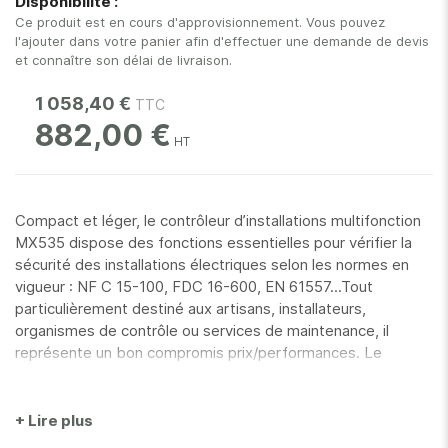
Disponibilité :
gallery
Ce produit est en cours d'approvisionnement. Vous pouvez
l'ajouter dans votre panier afin d'effectuer une demande de devis
et connaître son délai de livraison.
1 058,40 €
882,00 €
Compact et léger, le contrôleur d’installations multifonction
MX535 dispose des fonctions essentielles pour vérifier la
sécurité des installations électriques selon les normes en
vigueur : NF C 15-100, FDC 16-600, EN 61557...Tout
particulièrement destiné aux artisans, installateurs,
organismes de contrôle ou services de maintenance, il
représente un bon compromis prix/performances. Le
MX535 permet de lancer des séquences de tests
automatiques, et de mémoriser les résultats. La mesure de
terre est réalisée par la méthode à piquet et la mesure de
+ Lire plus
boucle. Le MX535 dispose de nombreuses solutions pour