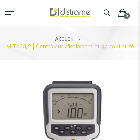
Accueil
MIT430/2 | Contrôleur d'isolement et de continuité
Skip
to
the
end
of
the
images
gallery