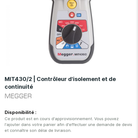
Skip
to
MIT430/2 | Contrôleur d'isolement et de
the
continuité
beginning
of
MEGGER
the
images
Disponibilité :
gallery
Ce produit est en cours d'approvisionnement. Vous pouvez
l'ajouter dans votre panier afin d'effectuer une demande de devis
et connaître son délai de livraison.