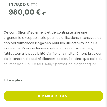
1 176,00 €
980,00 €
Ce contrôleur d'isolement et de continuité allie une
ergonomie exceptionnelle pour les utilisations intensives et
des performances inégalées pour les utilisateurs les plus
exigeants. Pour certaines applications contraignantes,
l'utilisateur a la possibilité d'afficher simultanément la valeur
de la tension d'essai réellement appliquée, ainsi que celle du
courant de fuite. Le MIT 430/2 permet de diagnostiquer
finement les systèmes d'isolation des machines tournantes
à basse tension, grâce aux tests de l'index de polarisation
et de rapport d'absorption diélectrique. Ce contrôleur
+ Lire plus
propose une mesure de résistance d'isolement jusqu'à 200
Gohms sur des tensions d'essais de 50 / 100 / 250 / 500 / 1
000 V et une fonction de mémoire.
DEMANDE DE DEVIS