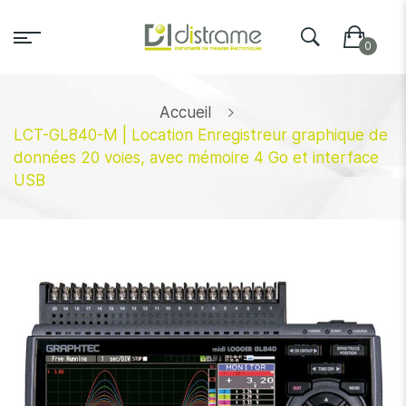
Accueil
LCT-GL840-M | Location Enregistreur graphique de
données 20 voies, avec mémoire 4 Go et interface
USB
Skip
to
the
end
of
the
images