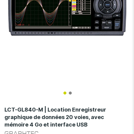
gallery
Skip
to
LCT-GL840-M | Location Enregistreur
the
graphique de données 20 voies, avec
beginning
mémoire 4 Go et interface USB
of
the