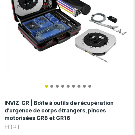
Skip
to
INVIZ-GR | Boîte à outils de récupération
the
d'urgence de corps étrangers, pinces
beginning
motorisées GR8 et GR16
of
the
FORT
images