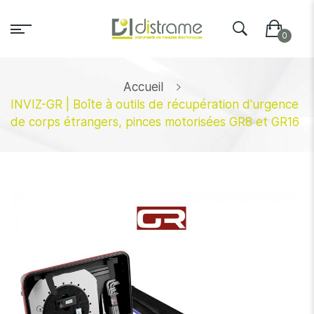
Accueil
INVIZ-GR | Boîte à outils de récupération d'urgence
de corps étrangers, pinces motorisées GR8 et GR16
Skip
to
the
end
of
the
images
gallery