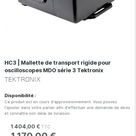
Skip
to
HC3 | Mallette de transport rigide pour
the
oscilloscopes MDO série 3 Tektronix
beginning
of
TEKTRONIX
the
images
Disponibilité :
gallery
Ce produit est en cours d'approvisionnement. Vous pouvez
l'ajouter dans votre panier afin d'effectuer une demande de devis
et connaître son délai de livraison.
1 404,00 €