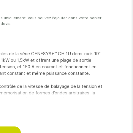
is uniquement. Vous pouvez l'ajouter dans votre panier
devis.
les de la série GENESYS+™ GH 1U demi-rack 19''
 1kW ou 1,5kW et offrent une plage de sortie
 tension, et 150 A en courant et fonctionnent en
ant constant et même puissance constante.
 contrôle de la vitesse de balayage de la tension et
a mémorisation de formes d’ondes arbitraires, la
e et le contrôle de la luminosité d’affichage.
tance via plusieurs interfaces disponibles en
RS485 et analogiques isolées. Les interfaces
T et bien d’autres sont disponibles en option.
S