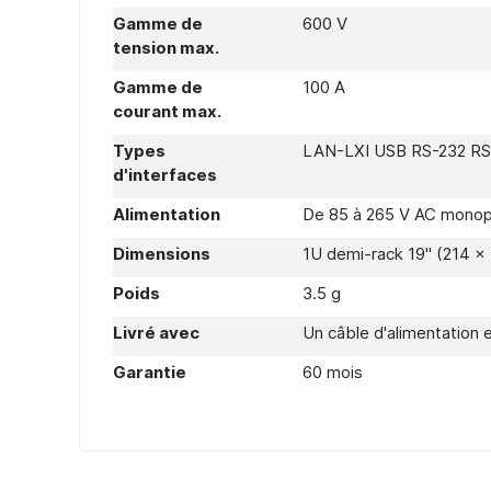
Gamme de
600 V
tension max.
Gamme de
100 A
courant max.
Types
LAN-LXI USB RS-232 R
d'interfaces
Alimentation
De 85 à 265 V AC mono
Dimensions
1U demi-rack 19'' (214 
Poids
3.5 g
Livré avec
Un câble d'alimentation et
Garantie
60 mois