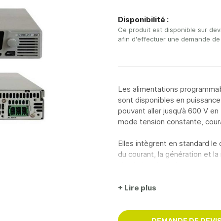
Disponibilité :
Ce produit est disponible sur dev
afin d'effectuer une demande de 
Les alimentations programmab
sont disponibles en puissance
pouvant aller jusqu’à 600 V en
mode tension constante, cour
Elles intègrent en standard le
du courant, la génération et l
simulation de résistance intern
Elles sont programmables à dis
+ Lire plus
standard : LAN, USB, RS232 / 
IEEE488, Modbus-TCP, EtherCA
DEMANDE DE DEVI