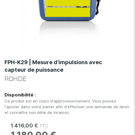
Skip
to
FPH-K29 | Mesure d'impulsions avec
the
capteur de puissance
beginning
of
ROHDE
the
images
Disponibilité :
gallery
Ce produit est en cours d'approvisionnement. Vous pouvez
l'ajouter dans votre panier afin d'effectuer une demande de devis
et connaître son délai de livraison.
1 416,00 €