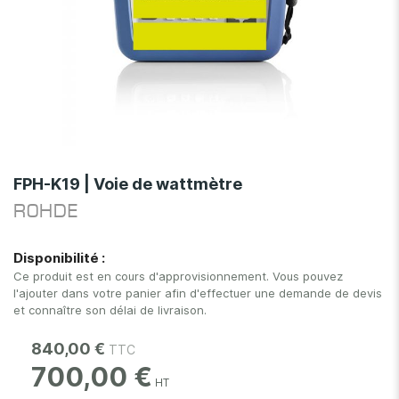
Skip
to
FPH-K19 | Voie de wattmètre
the
ROHDE
beginning
of
the
Disponibilité :
images
Ce produit est en cours d'approvisionnement. Vous pouvez
gallery
l'ajouter dans votre panier afin d'effectuer une demande de devis
et connaître son délai de livraison.
840,00 €
700,00 €